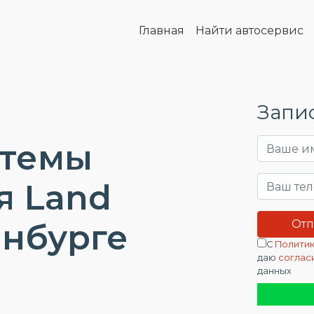
Главная
Найти автосервис
Запис
стемы
я Land
енбурге
С
Политик
даю
соглас
данных