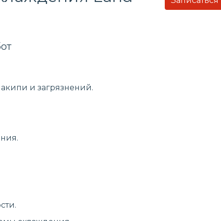
Записаться
от
накипи и загрязнений.
ния.
сти.