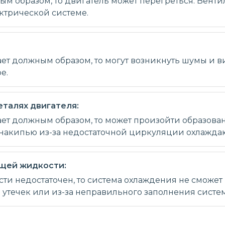
ым образом, то двигатель может перегреться. Вентил
ктрической системе.
ет должным образом, то могут возникнуть шумы и в
е.
талях двигателя:
ает должным образом, то может произойти образова
о накипью из-за недостаточной циркуляции охлажд
щей жидкости:
ти недостаточен, то система охлаждения не сможе
а утечек или из-за неправильного заполнения систе