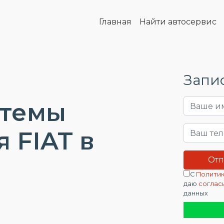
Главная
Найти автосервис
Запис
стемы
 FIAT в
С
Политик
даю
соглас
данных