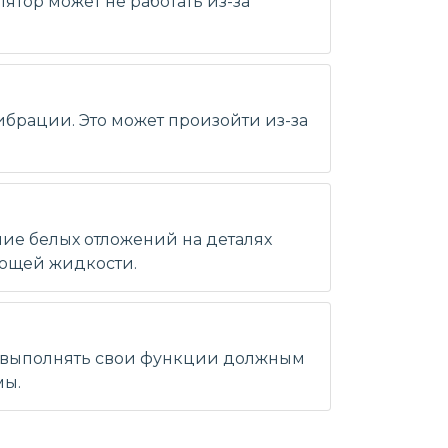
ятор может не работать из-за
ибрации. Это может произойти из-за
ние белых отложений на деталях
ающей жидкости.
т выполнять свои функции должным
мы.