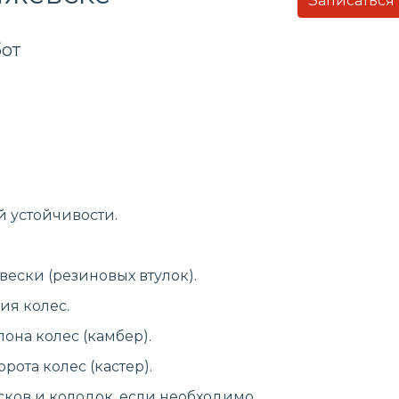
Записаться
от
й устойчивости.
ески (резиновых втулок).
ия колес.
она колес (камбер).
рота колес (кастер).
ков и колодок, если необходимо.