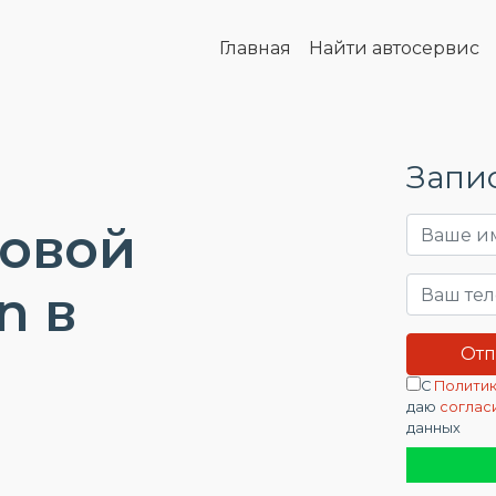
Главная
Найти автосервис
Запис
довой
n в
С
Политик
даю
соглас
данных