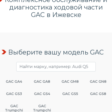
диагностика ходовой части
GAC в Ижевске
Выберите вашу модель GAC
GAC GA4
GAC GA8
GAC GM8
GAC GN8
GAC GS3
GAC GS4
GAC GS5
GAC GS8
GAC
GAC
Trumpchi
Trumpchi