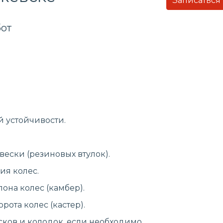
Записаться
от
й устойчивости.
ески (резиновых втулок).
ия колес.
она колес (камбер).
рота колес (кастер).
ков и колодок, если необходимо.