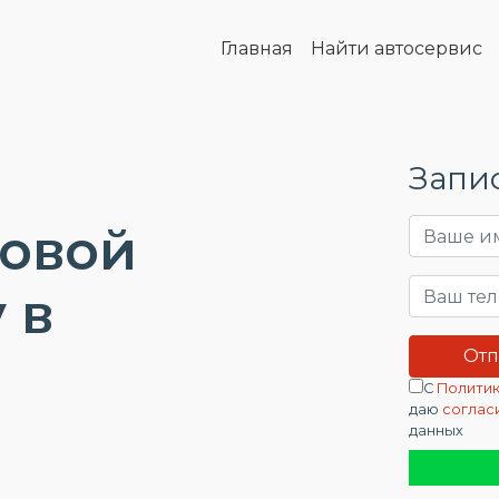
Главная
Найти автосервис
Запис
довой
 в
С
Политик
даю
соглас
данных