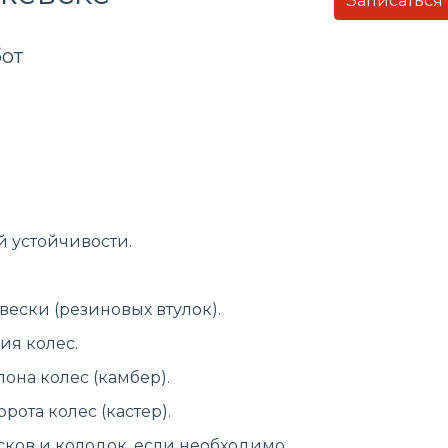
Записаться
от
й устойчивости.
ески (резиновых втулок).
ия колес.
она колес (камбер).
рота колес (кастер).
ков и колодок, если необходимо.