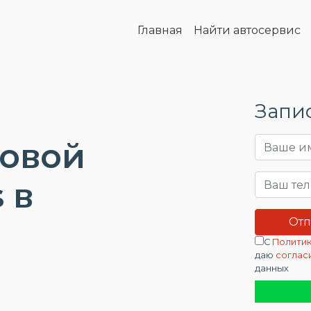
Главная
Найти автосервис
Запис
довой
 в
С
Политик
даю
соглас
данных