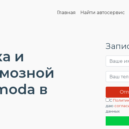
Главная
Найти автосервис
Запис
а и
рмозной
moda в
С
Политик
даю
соглас
данных