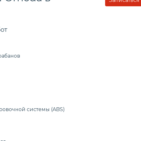
Записаться
от
рабанов
ровочной системы (ABS)