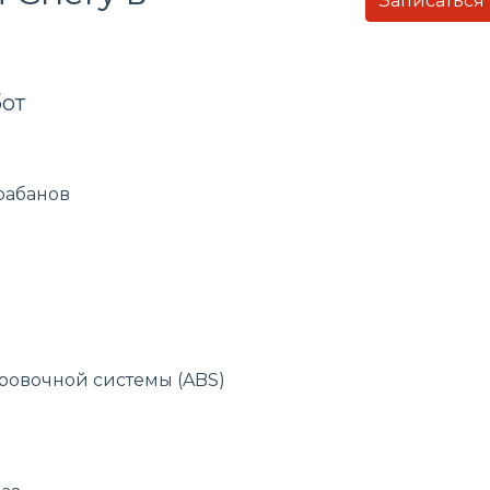
Записаться
от
рабанов
ровочной системы (ABS)