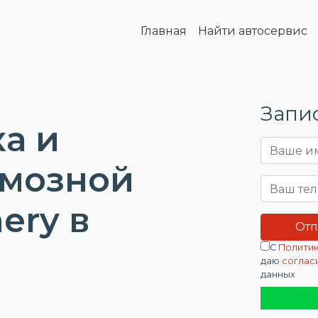
Главная
Найти автосервис
Запис
а и
рмозной
ery в
С
Политик
даю
соглас
данных