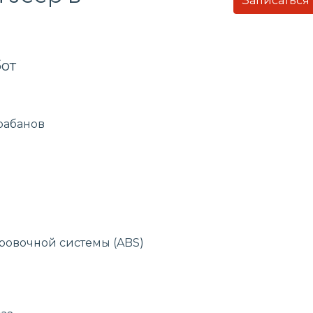
Записаться
от
рабанов
ровочной системы (ABS)