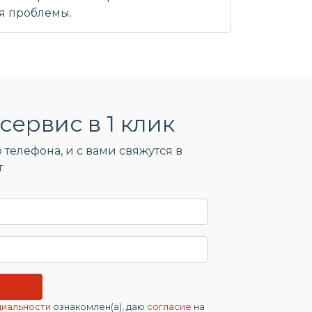
я проблемы.
сервис в 1 клик
 телефона, и c вами свяжутся в
т
циальности
ознакомлен(а), даю
согласие
на