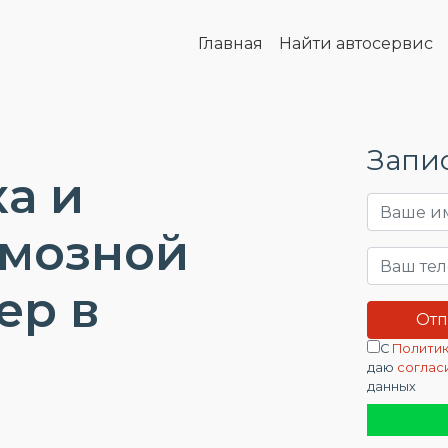
Главная
Найти автосервис
Запис
а и
рмозной
ep в
С
Политик
даю
соглас
данных