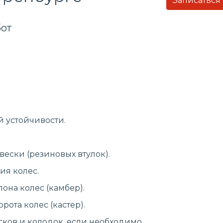
Записаться
от
й устойчивости.
ески (резиновых втулок).
ия колес.
она колес (камбер).
рота колес (кастер).
ков и колодок, если необходимо.