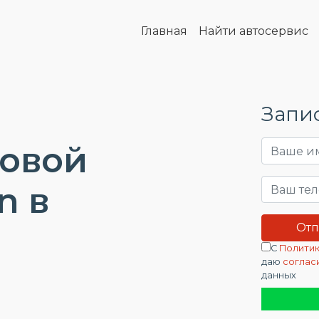
Главная
Найти автосервис
Запис
довой
n в
С
Политик
даю
соглас
данных