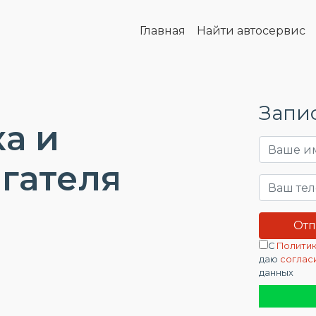
Главная
Найти автосервис
Запис
а и
гателя
в
С
Политик
даю
соглас
данных