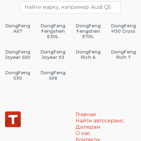
DongFeng
DongFeng
DongFeng
DongFeng
AX7
Fengshen
Fengshen
H30 Cross
E30L
E70L
DongFeng
DongFeng
DongFeng
DongFeng
Joyear S50
Joyear X3
Rich 6
Rich 7
DongFeng
DongFeng
S30
SX6
Главная
Найти автосервис
Дилерам
О нас
Контакты