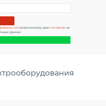
циальности
ознакомлен(а), даю
согласие
на
льных данных
ктрооборудования