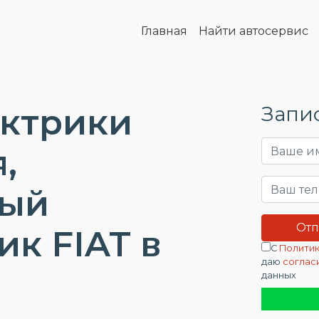
Главная
Найти автосервис
ектрики
Запис
,
ный
ик FIAT в
С
Политик
даю
соглас
данных