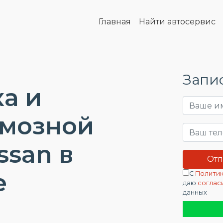
Главная
Найти автосервис
Запис
а и
рмозной
ssan в
е
С
Политик
даю
соглас
данных