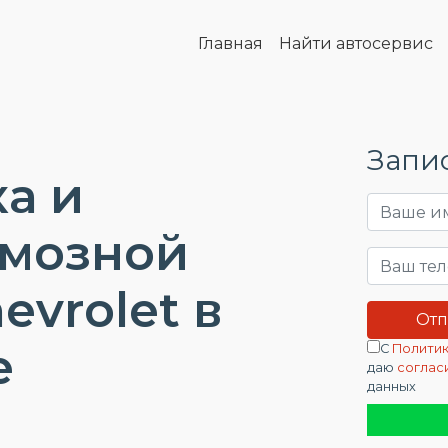
Главная
Найти автосервис
Запис
а и
рмозной
evrolet в
е
С
Политик
даю
соглас
данных