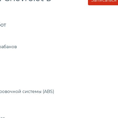
Записаться
от
рабанов
ровочной системы (ABS)