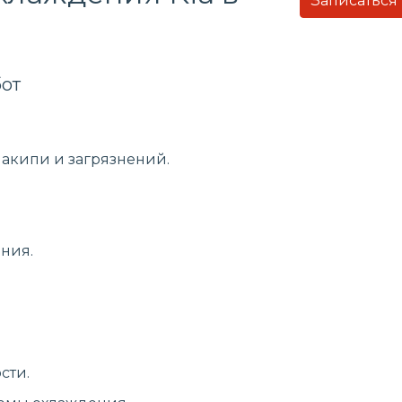
Записаться
от
накипи и загрязнений.
ния.
сти.