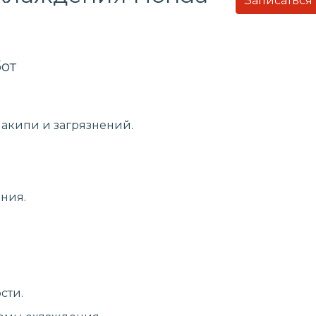
Записаться
от
накипи и загрязнений.
ния.
сти.