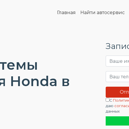
Главная
Найти автосервис
Запис
стемы
я Honda в
С
Политик
даю
соглас
данных