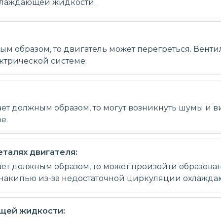
охлаждающей жидкости.
ым образом, то двигатель может перегреться. Вентил
ктрической системе.
ет должным образом, то могут возникнуть шумы и в
е.
талях двигателя:
ает должным образом, то может произойти образова
о накипью из-за недостаточной циркуляции охлажд
щей жидкости: