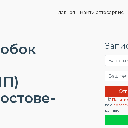
Главная
Найти автосервис
робок
Запис
П)
Ростове-
С
Политик
даю
соглас
данных