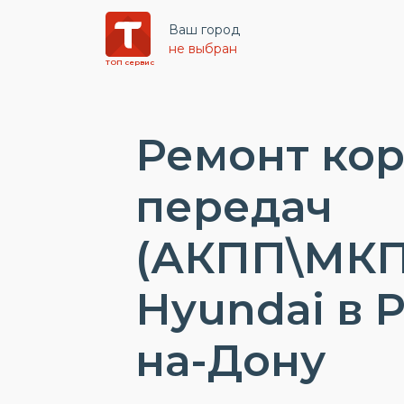
Ваш город
не выбран
ТОП сервис
Ремонт ко
передач
(АКПП\МКП
Hyundai в 
на-Дону