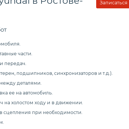
undai в Ростове-
Записаться
от
омобиля.
тавные части.
и передач.
ерен, подшипников, синхронизаторов и т.д.).
 между деталями.
вка ее на автомобиль.
 на холостом ходу и в движении.
в сцепления при необходимости.
м.