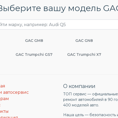
Выберите вашу модель GA
GAC GM8
GAC GN8
GAC Trumpchi GS7
GAC Trumpchi X7
О компании
ная
и автосервис
ТОП сервис — официальные 
ерам
ремонт автомобилей в 90 го
с
400 моделей авто.
акты
Наша цель — безопасность 
ормация