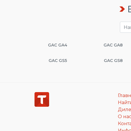
GAC GA4
GAC GA8
GAC GS5
GAC GS8
Глав
Найт
Дил
О на
Конт
Инф