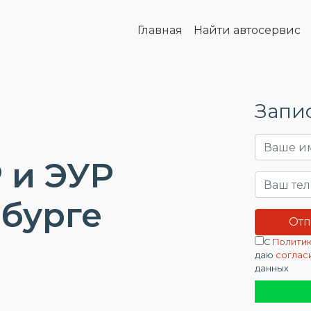
Главная
Найти автосервис
Запис
 и ЭУР
бурге
С
Политик
даю
соглас
данных