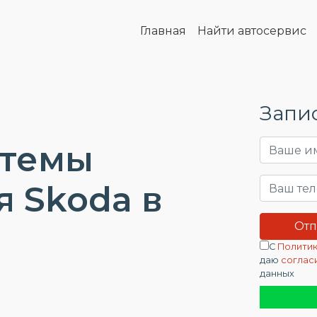
Главная
Найти автосервис
Запис
стемы
 Skoda в
С
Политик
даю
соглас
данных