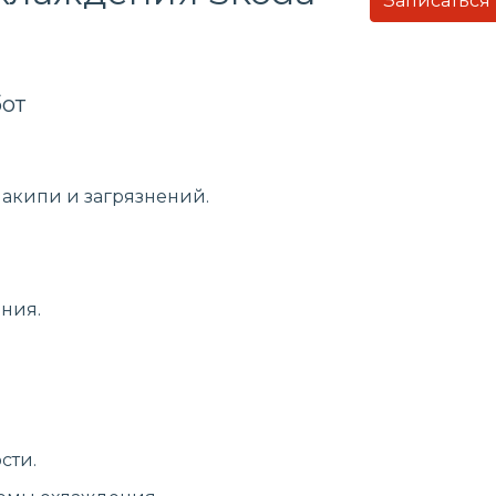
Записаться
от
накипи и загрязнений.
ния.
сти.