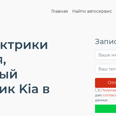
Главная
Найти автосервис
ектрики
Запис
,
ный
ик Kia в
С
Политик
даю
соглас
данных