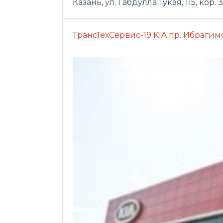
Казань, ул. Габдулла Тукая, 115, кор. 3
ТрансТехСервис-19 KIA пр. Ибрагимов