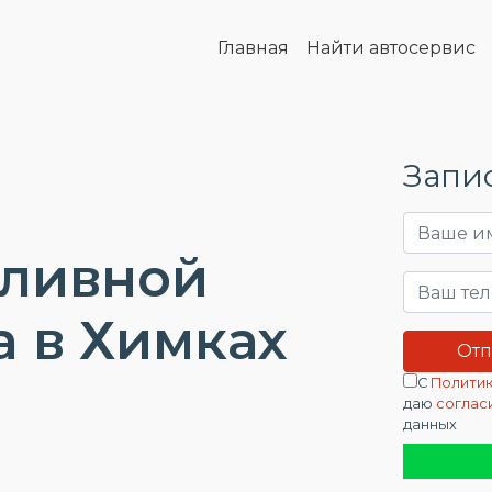
Главная
Найти автосервис
Запис
пливной
a в Химках
С
Политик
даю
соглас
данных