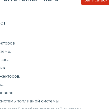
Записаться
от
кторов.
теме.
соса.
ка.
жекторов.
а.
апанов.
системы топливной системы.