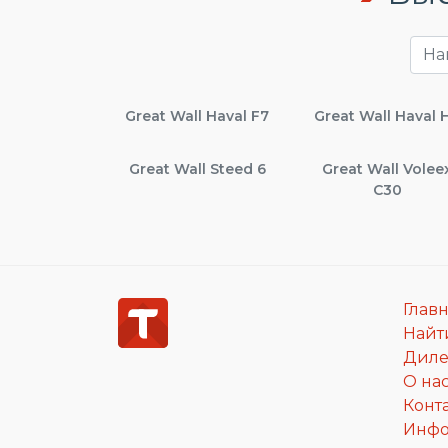
Great Wall Haval F7
Great Wall Haval 
Great Wall Steed 6
Great Wall Volee
C30
Глав
Найт
Дил
О на
Конт
Инф