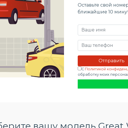
Оставьте свой номер
ближайшие 10 мину
С
Политикой конфиден
обработку моих персона
ерите вашу модель Great 