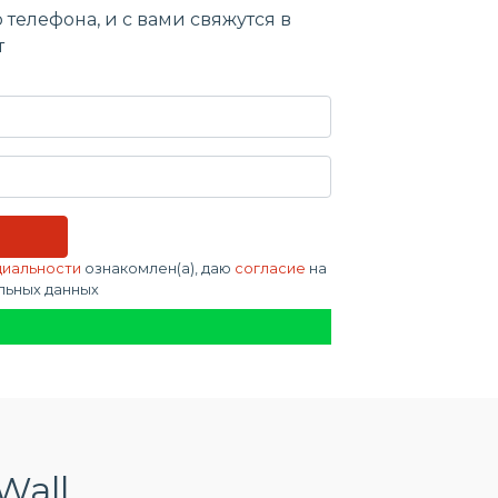
 телефона, и c вами свяжутся в
т
циальности
ознакомлен(а), даю
согласие
на
льных данных
Wall