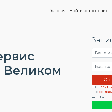
Главная
Найти автосервис
Запис
ервис
 в Великом
С
Политик
даю
соглас
данных