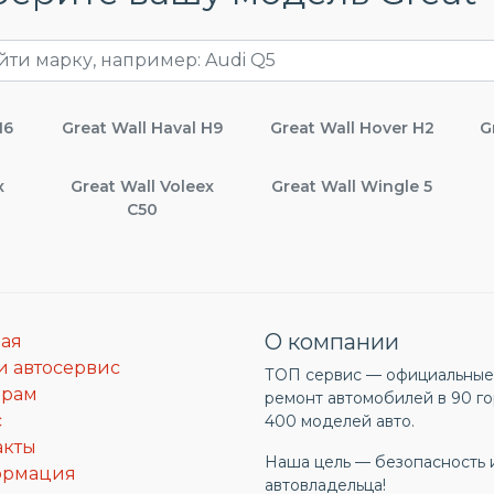
H6
Great Wall Haval H9
Great Wall Hover H2
G
x
Great Wall Voleex
Great Wall Wingle 5
C50
О компании
ная
и автосервис
ТОП сервис — официальные 
ерам
ремонт автомобилей в 90 го
с
400 моделей авто.
акты
Наша цель — безопасность 
ормация
автовладельца!