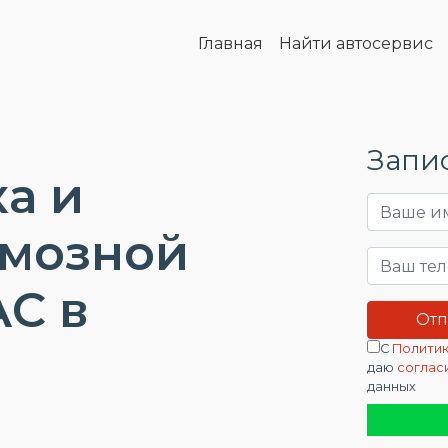
Главная
Найти автосервис
Запис
а и
рмозной
C в
С
Политик
даю
соглас
данных