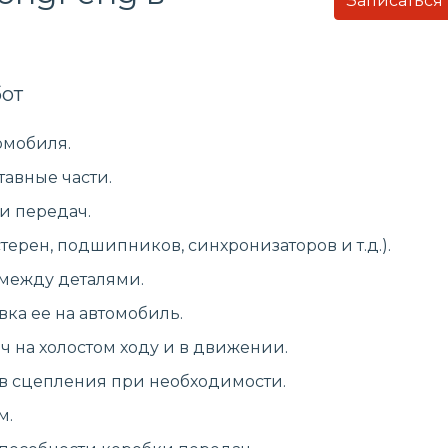
Записаться
от
омобиля.
тавные части.
и передач.
ерен, подшипников, синхронизаторов и т.д.).
 между деталями.
вка ее на автомобиль.
 на холостом ходу и в движении.
в сцепления при необходимости.
м.