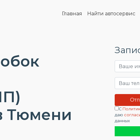
Главная
Найти автосервис
Запис
робок
П)
в Тюмени
С
Политик
даю
соглас
данных