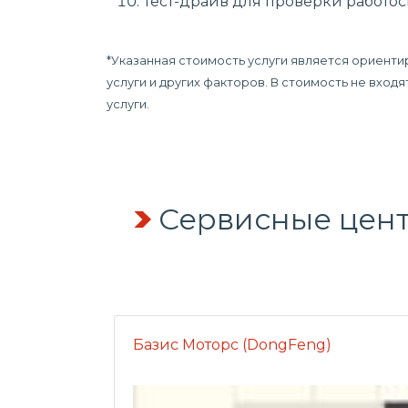
Тест-драйв для проверки работо
*Указанная стоимость услуги является ориент
услуги и других факторов. В стоимость не вхо
услуги.
Сервисные цен
Базис Моторс (DongFeng)