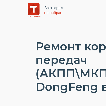
Ваш город
не выбран
ТОП сервис
Ремонт ко
передач
(АКПП\МКП
DongFeng 