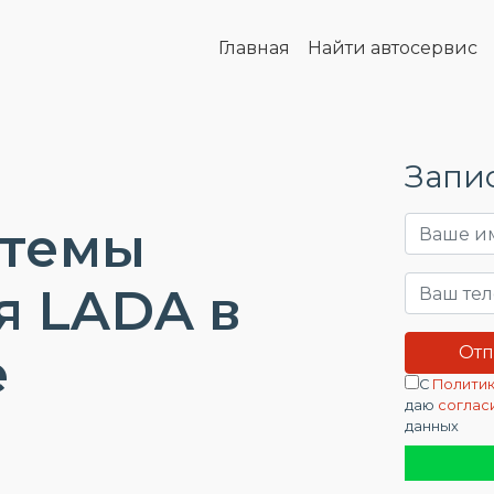
Главная
Найти автосервис
Запис
стемы
я LADA в
е
С
Политик
даю
соглас
данных