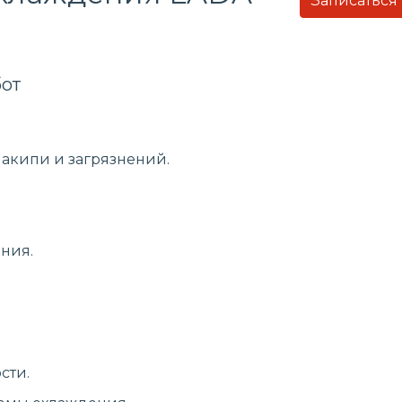
Записаться
от
накипи и загрязнений.
ния.
сти.