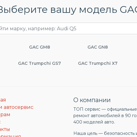
Выберите вашу модель GA
GAC GM8
GAC GN8
GAC Trumpchi GS7
GAC Trumpchi X7
О компании
ная
и автосервис
ТОП сервис — официальные 
ерам
ремонт автомобилей в 90 го
с
400 моделей авто.
акты
Наша цель — безопасность 
ормация