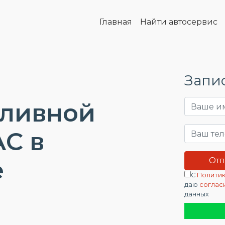
Главная
Найти автосервис
Запис
пливной
C в
е
С
Политик
даю
соглас
данных