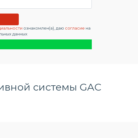
циальности
ознакомлен(а), даю
согласие
на
льных данных
ивной системы
GAC