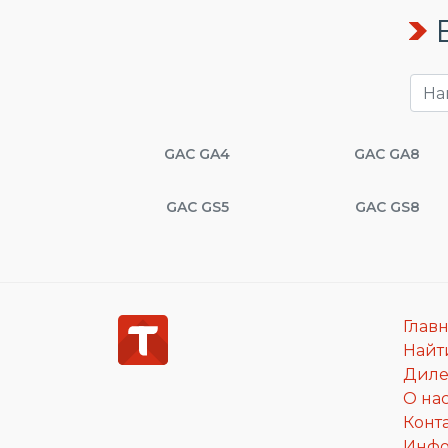
GAC GA4
GAC GA8
GAC GS5
GAC GS8
Глав
Найт
Дил
О на
Конт
Инф