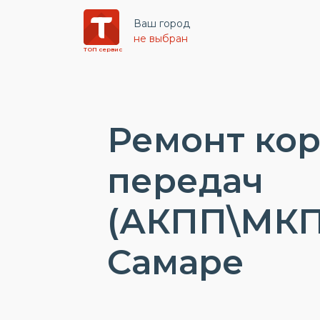
Ваш город
не выбран
ТОП сервис
Ремонт ко
передач
(АКПП\МКПП
Самаре