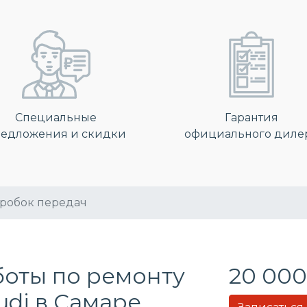
Специальные
Гарантия
едложения и скидки
официального диле
робок передач
боты по ремонту
20 000
udi в Самаре