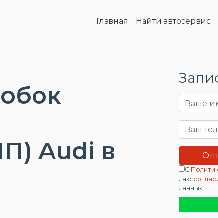
Главная
Найти автосервис
Запис
робок
) Audi в
С
Политик
даю
соглас
данных