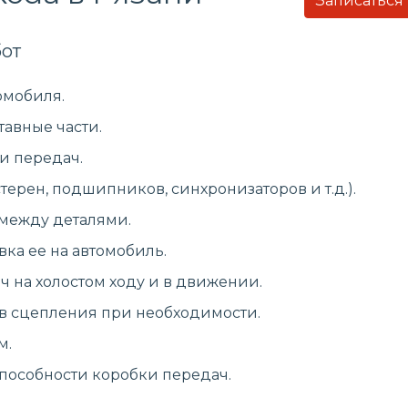
Записаться
от
омобиля.
тавные части.
и передач.
ерен, подшипников, синхронизаторов и т.д.).
 между деталями.
вка ее на автомобиль.
 на холостом ходу и в движении.
в сцепления при необходимости.
м.
способности коробки передач.