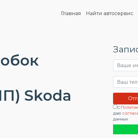
Главная
Найти автосервис
Запис
робок
П) Skoda
С
Политик
даю
соглас
данных