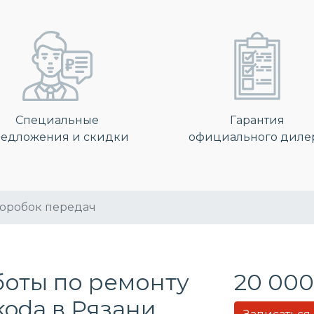
Специальные
Гарантия
едложения и скидки
официального диле
коробок передач
боты по ремонту
20 000
koda в Рязани