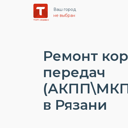
Ваш город
не выбран
ТОП сервис
Ремонт ко
передач
(АКПП\МКП
в Рязани