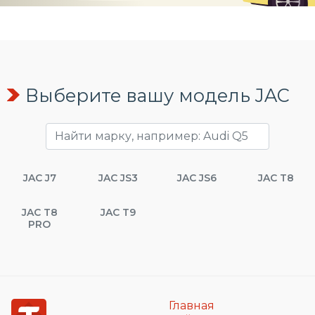
Выберите вашу модель JAC
JAC J7
JAC JS3
JAC JS6
JAC T8
JAC T8
JAC T9
PRO
Главная