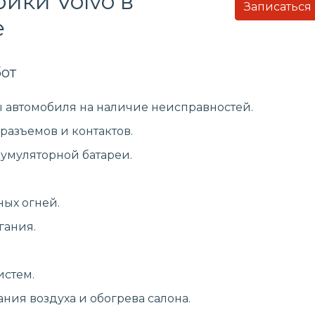
ики Volvo в
Записаться
е
от
 автомобиля на наличие неисправностей.
разъемов и контактов.
кумуляторной батареи.
ных огней.
гания.
истем.
ия воздуха и обогрева салона.