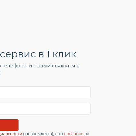
сервис в 1 клик
 телефона, и c вами свяжутся в
т
циальности
ознакомлен(а), даю
согласие
на