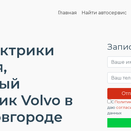
Главная
Найти автосервис
ектрики
Запис
,
ный
ик Volvo в
С
Политик
даю
соглас
вгороде
данных