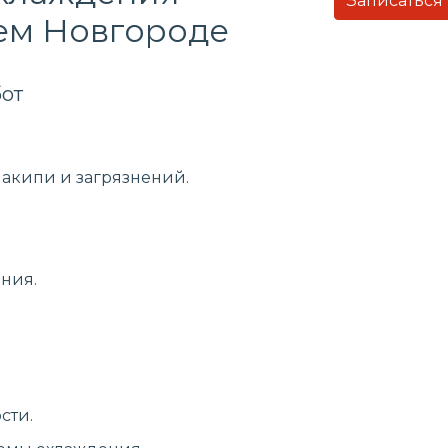
Записаться
ем Новгороде
от
накипи и загрязнений.
ния.
сти.