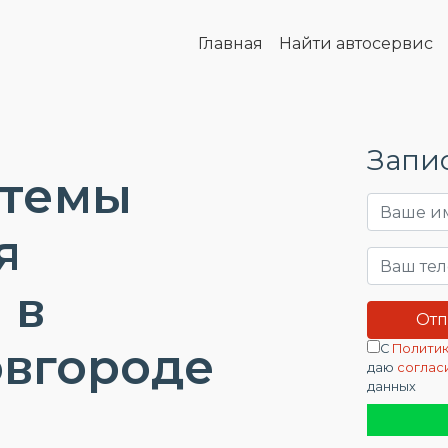
Главная
Найти автосервис
Запис
стемы
я
 в
вгороде
С
Политик
даю
соглас
данных