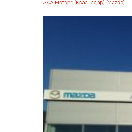
ААА Моторс (Краснодар) (Mazda)