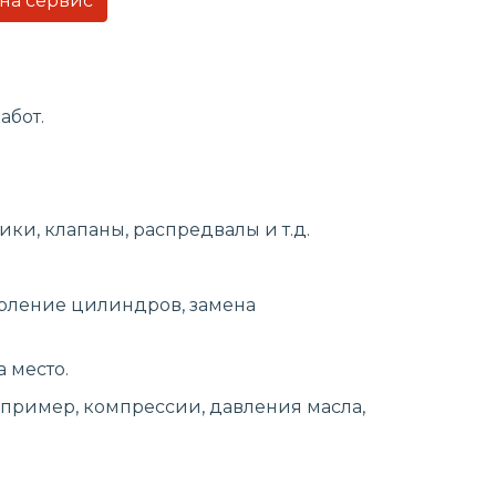
 на сервис
абот.
и, клапаны, распредвалы и т.д.
верление цилиндров, замена
 место.
апример, компрессии, давления масла,