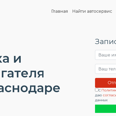
Главная
Найти автосервис
Запис
а и
гателя
аснодаре
С
Политик
даю
соглас
данных