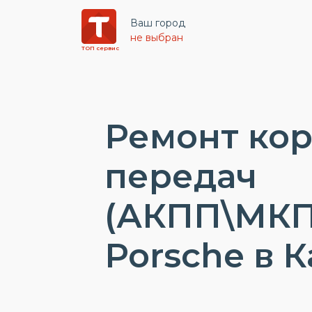
Ваш город
не выбран
ТОП сервис
Ремонт ко
передач
(АКПП\МКП
Porsche в 