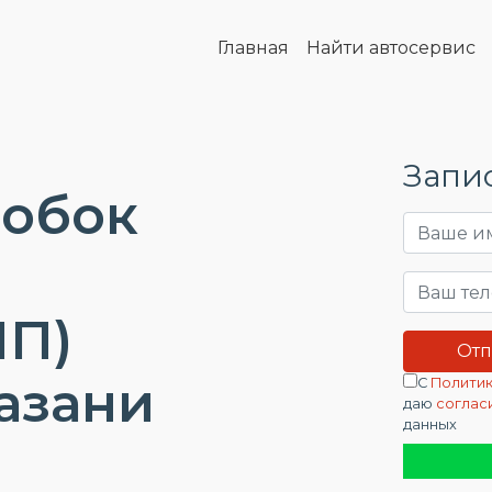
Главная
Найти автосервис
Запис
робок
П)
Казани
С
Политик
даю
соглас
данных