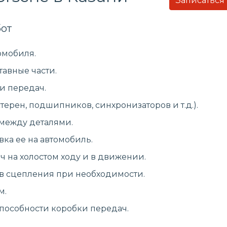
Записаться
от
омобиля.
тавные части.
и передач.
ерен, подшипников, синхронизаторов и т.д.).
 между деталями.
вка ее на автомобиль.
 на холостом ходу и в движении.
в сцепления при необходимости.
м.
способности коробки передач.