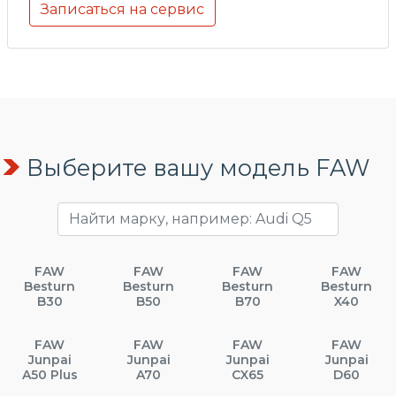
Записаться на сервис
Выберите вашу модель FAW
FAW
FAW
FAW
FAW
Besturn
Besturn
Besturn
Besturn
B30
B50
B70
X40
FAW
FAW
FAW
FAW
Junpai
Junpai
Junpai
Junpai
A50 Plus
A70
CX65
D60