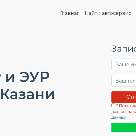
Главная
Найти автосервис
Запис
 и ЭУР
 Казани
С
Политик
даю
соглас
данных