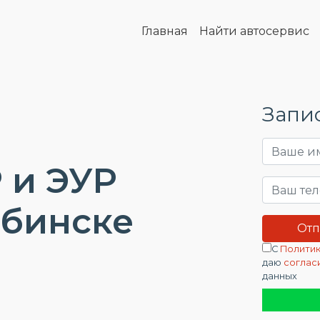
Главная
Найти автосервис
Запис
 и ЭУР
ябинске
С
Политик
даю
соглас
данных