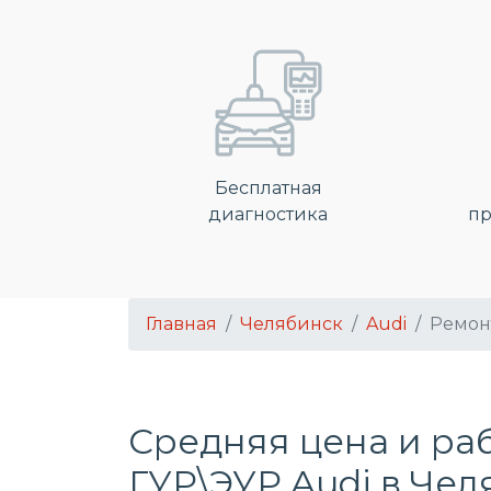
Бесплатная
диагностика
пр
Главная
Челябинск
Audi
Ремон
Средняя цена и ра
ГУР\ЭУР Audi в Че