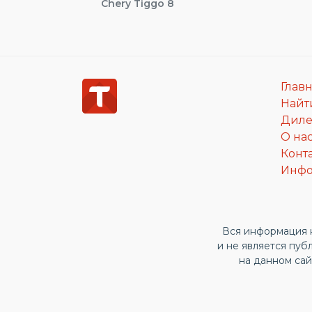
Chery Tiggo 8
Глав
Найт
Дил
О на
Конт
Инф
Вся информация н
и не является пуб
на данном са