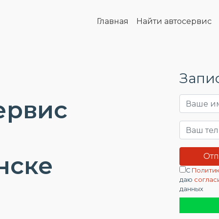
Главная
Найти автосервис
Запис
ервис
нске
С
Политик
даю
соглас
данных